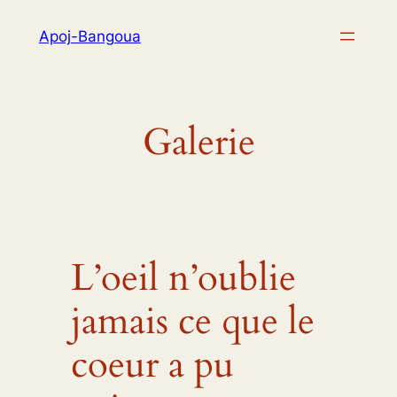
Aller
Apoj-Bangoua
au
contenu
Galerie
L’oeil n’oublie
jamais ce que le
coeur a pu